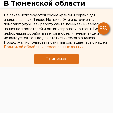
В Тюменской области
осуждены подростки,
На сайте используются cookie-файлы и сервис для
убившие школьника
анализа данных Яндекс.Метрика. Эти инструменты
помогают улучшать работу сайта, понимать интересы
наших пользователей и оптимизировать контент. Вся
В Тюменской области осуждены трое
информация обрабатывается в обезличенном виде и
подростков, которые во главе с 22-летним
используется только для статистического анализа.
Продолжая использовать сайт, вы соглашаетесь с нашей
психически больным изнасиловали и убили 13-
Политикой обработки персональных данных
.
летнего школьника.
Принимаю
В Тюменской области осуждены трое подростков,
которые во главе с 22-летним психически больным
изнасиловали и убили 13-летнего школьника. Как
сообщили ЕАН в пресс-службе прокуратуры
Тюменской области, 20 апреля этого года в лесном
массиве около деревни Саратово
Нижнетавдинского района был обнаружен труп
мальчика. В ходе расследования установлено, что к
его гибели причастны 15-летний подросток, 22-