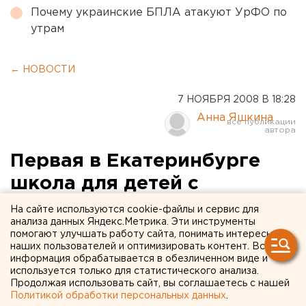
Почему украинские БПЛА атакуют УрФО по
утрам
← НОВОСТИ
7 НОЯБРЯ 2008 В 18:28
Анна Яшкина
Первая в Екатеринбурге
школа для детей с
ограниченными
На сайте используются cookie-файлы и сервис для
анализа данных Яндекс.Метрика. Эти инструменты
возможностями откроется
помогают улучшать работу сайта, понимать интересы
наших пользователей и оптимизировать контент. Вся
со второго полугодия
информация обрабатывается в обезличенном виде и
используется только для статистического анализа.
Первая в Екатеринбурге школа для детей с
Продолжая использовать сайт, вы соглашаетесь с нашей
Политикой обработки персональных данных
.
ограниченными возможностями откроется в