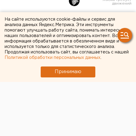
В Перми 26 и 27 ноября
На сайте используются cookie-файлы и сервис для
анализа данных Яндекс.Метрика. Эти инструменты
пройдет X фестиваль
помогают улучшать работу сайта, понимать интересы
кулинарного искусства
наших пользователей и оптимизировать контент. Вся
информация обрабатывается в обезличенном виде и
используется только для статистического анализа.
«Прикамская кухня-2008», под таким лозунгом в
Продолжая использовать сайт, вы соглашаетесь с нашей
Политикой обработки персональных данных
.
Перми 26 и 27 ноября пройдет X фестиваль
кулинарного искусства, сообщили агентству
Принимаю
ЕАН в пресс-службе губернатора.
«Прикамская кухня-2008», под таким лозунгом в
Перми 26 и 27 ноября пройдет X фестиваль
кулинарного искусства, сообщили агентству ЕАН в
пресс-службе губернатора.
Одним из ярких событий юбилейного мероприятия
станет конкурс рецептов блюд из картофеля,
которые сейчас приходят к организаторам со всего