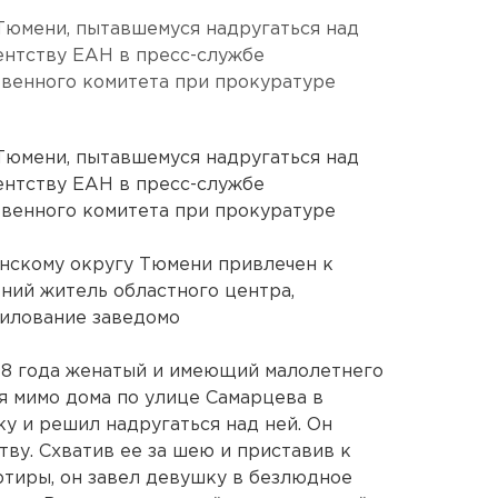
юмени, пытавшемуся надругаться над
ентству ЕАН в пресс-службе
твенного комитета при прокуратуре
юмени, пытавшемуся надругаться над
ентству ЕАН в пресс-службе
твенного комитета при прокуратуре
нскому округу Тюмени привлечен к
тний житель областного центра,
силование заведомо
08 года женатый и имеющий малолетнего
я мимо дома по улице Самарцева в
у и решил надругаться над ней. Он
ву. Схватив ее за шею и приставив к
ртиры, он завел девушку в безлюдное