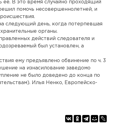
ь ее. В это время случайно проходящий
 решил помочь несовершеннолетней, и
происшествия.
на следующий день, когда потерпевшая
охранительные органы.
правленных действий следователя и
одозреваемый был установлен, а
твия ему предъявлено обвинение по ч. 3
(покушение на изнасилование заведомо
пление не было доведено до конца по
тельствам). Илья Ненко, Европейско-