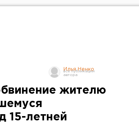
Илья Ненко
обвинение жителю
вшемуся
д 15-летней