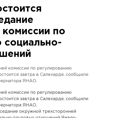
остоится
едание
 комиссии по
 социально-
ошений
ней комиссии по регулированию
стоится завтра в Салехарде, сообщили
бернатора ЯНАО.
ней комиссии по регулированию
стоится завтра в Салехарде, сообщили
бернатора ЯНАО.
аседание окружной трехсторонней
ально-трудовых отношений Ямало-