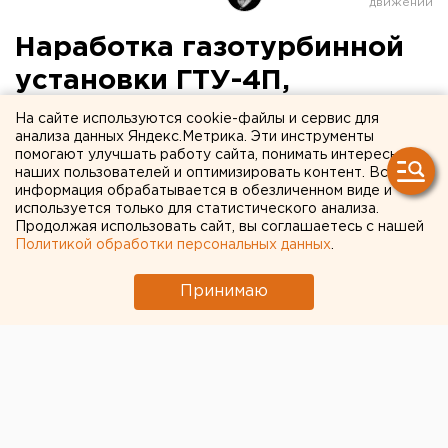
Наработка газотурбинной
установки ГТУ-4П,
изготовленной Пермским
На сайте используются cookie-файлы и сервис для
анализа данных Яндекс.Метрика. Эти инструменты
моторным заводом,
помогают улучшать работу сайта, понимать интересы
наших пользователей и оптимизировать контент. Вся
достигла 50 тысяч часов с
информация обрабатывается в обезличенном виде и
начала эксплуатации
используется только для статистического анализа.
Продолжая использовать сайт, вы соглашаетесь с нашей
Политикой обработки персональных данных
.
Наработка газотурбинной установки ГТУ-4П,
изготовленной ОАО «Пермский моторный
Принимаю
завод», достигла 50 тысяч часов с начала
эксплуатации без проведения ремонта,
сообщили агентству ЕАН в пресс-службе
губернатора Пермского края.
Наработка газотурбинной установки ГТУ-4П,