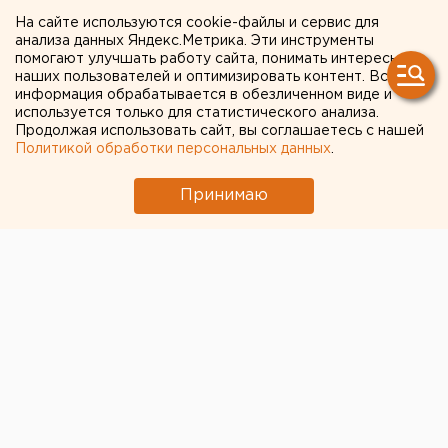
приступили к летним
На сайте используются cookie-файлы и сервис для
анализа данных Яндекс.Метрика. Эти инструменты
ремонтным путевым
помогают улучшать работу сайта, понимать интересы
наших пользователей и оптимизировать контент. Вся
работам
информация обрабатывается в обезличенном виде и
используется только для статистического анализа.
Курганские железнодорожники приступили к
Продолжая использовать сайт, вы соглашаетесь с нашей
Политикой обработки персональных данных
.
летним ремонтным путевым работам, сообщили
агентству ЕАН в пресс-службе Южноуральской
Принимаю
железной дороги филиала РЖД.
Курганские железнодорожники приступили к
летним ремонтным путевым работам, сообщили
агентству ЕАН в пресс-службе Южноуральской
железной дороги филиала РЖД.
Ремонтные работы начались на перегоне Логовушка
– Введенское. Так называемое «окно», во время
которого движение поездов на ремонтируемом
участке приостановлено, будет одним из самых
продолжительных – 6 суток. В течение этого