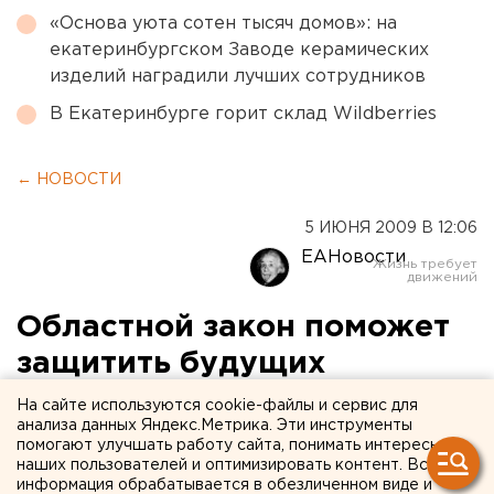
«Основа уюта сотен тысяч домов»: на
екатеринбургском Заводе керамических
изделий наградили лучших сотрудников
В Екатеринбурге горит склад Wildberries
← НОВОСТИ
5 ИЮНЯ 2009 В 12:06
ЕАНовости
Областной закон поможет
защитить будущих
новоселов
На сайте используются cookie-файлы и сервис для
анализа данных Яндекс.Метрика. Эти инструменты
помогают улучшать работу сайта, понимать интересы
Губернатор Челябинской области Петр Сумин
наших пользователей и оптимизировать контент. Вся
провел совещание, посвященное строительству
информация обрабатывается в обезличенном виде и