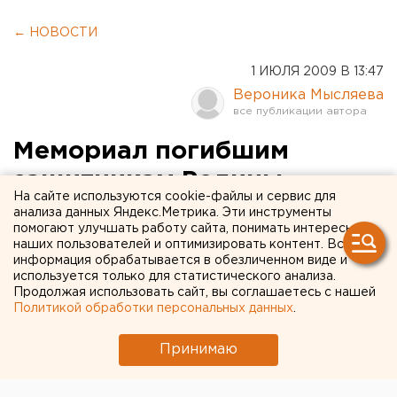
← НОВОСТИ
1 ИЮЛЯ 2009 В 13:47
Вероника Мысляева
Мемориал погибшим
защитникам Родины
На сайте используются cookie-файлы и сервис для
откроют в Каменске-
анализа данных Яндекс.Метрика. Эти инструменты
помогают улучшать работу сайта, понимать интересы
Уральском 1 августа
наших пользователей и оптимизировать контент. Вся
информация обрабатывается в обезличенном виде и
используется только для статистического анализа.
Мемориал погибшим защитникам Родины
Продолжая использовать сайт, вы соглашаетесь с нашей
откроют в Каменске-Уральском 1 августа,
Политикой обработки персональных данных
.
сообщили агентству ЕАН в пресс-службе
городской администрации.
Принимаю
Мемориал погибшим защитникам Родины откроют в