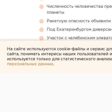
Численность человечества пр
планеты
Ракетную опасность объявили
Под Екатеринбургом диверсан
Участок с челябинским элеват
году
На сайте используются cookie-файлы и сервис д
сайта, понимать интересы наших пользователей 
используется только для статистического анализ
персональных данных
.
← НОВОСТИ
17 ИЮЛЯ 2009 В 17:48
На Ямале стар
экспедиция-сп