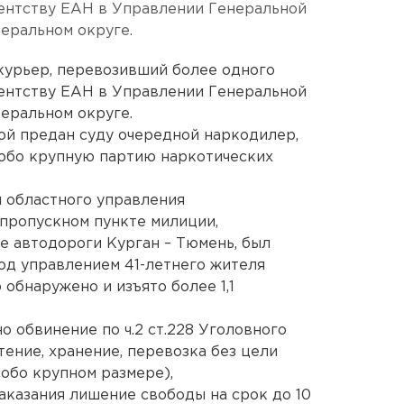
гентству ЕАН в Управлении Генеральной
еральном округе.
курьер, перевозивший более одного
гентству ЕАН в Управлении Генеральной
еральном округе.
ой предан суду очередной наркодилер,
собо крупную партию наркотических
и областного управления
пропускном пункте милиции,
е автодороги Курган – Тюмень, был
од управлением 41-летнего жителя
 обнаружено и изъято более 1,1
 обвинение по ч.2 ст.228 Уголовного
ение, хранение, перевозка без цели
собо крупном размере),
казания лишение свободы на срок до 10