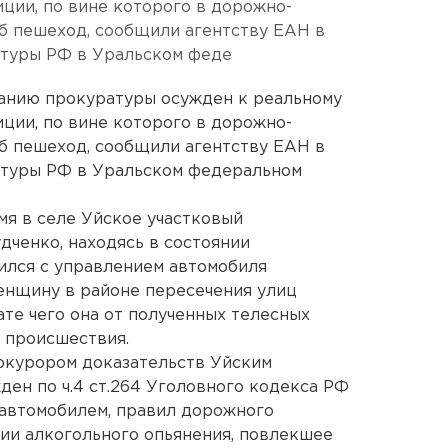
ции, по вине которого в дорожно-
б пешеход, сообщили агентству ЕАН в
туры РФ в Уральском феде
ванию прокуратуры осужден к реальному
ции, по вине которого в дорожно-
б пешеход, сообщили агентству ЕАН в
атуры РФ в Уральском федеральном
емя в селе Уйское участковый
ченко, находясь в состоянии
вился с управлением автомобиля
енщину в районе пересечения улиц
ате чего она от полученных телесных
 происшествия.
окурором доказательств Уйским
ен по ч.4 ст.264 Уголовного кодекса РФ
автомобилем, правил дорожного
ии алкогольного опьянения, повлекшее