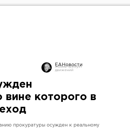
ЕАНовости
сужден
 вине которого в
шеход
ванию прокуратуры осужден к реальному