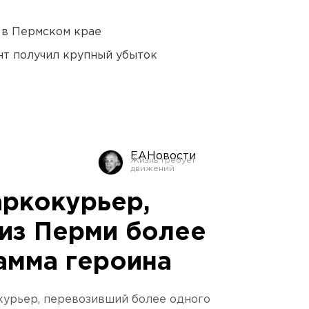
 в Пермском крае
нт получил крупный убыток
ЕАНовости
аркокурьер,
из Перми более
амма героина
курьер, перевозивший более одного