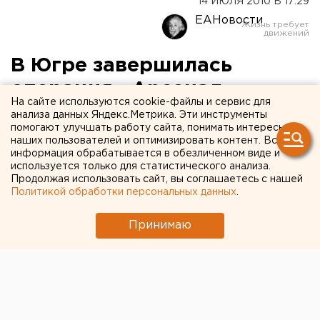
14 ИЮЛЯ 2010 В 17:29
ЕАНовости
В Югре завершилась
операция «Арсенал»
На сайте используются cookie-файлы и сервис для
анализа данных Яндекс.Метрика. Эти инструменты
На территории Югры завершилась комплексная
помогают улучшать работу сайта, понимать интересы
оперативно-профилактическая операция
наших пользователей и оптимизировать контент. Вся
информация обрабатывается в обезличенном виде и
«Арсенал», сообщили агентству ЕАН в пресс-
используется только для статистического анализа.
службе УВД по ХМАО.
Продолжая использовать сайт, вы соглашаетесь с нашей
Политикой обработки персональных данных
.
На территории Югры завершилась комплексная
оперативно-профилактическая операция «Арсенал»,
Принимаю
сообщили агентству ЕАН в пресс-службе УВД по
ХМАО. В ходе ее проведения было создано 105
оперативно-поисковых группы, задействовано
свыше тысячи сотрудников милиции.
В ходе операции изъято 117 единиц огнестрельного