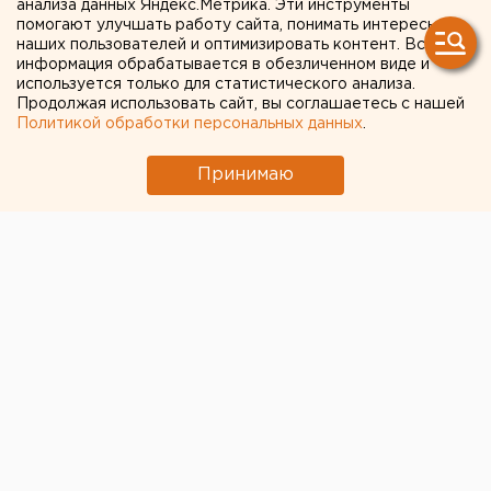
анализа данных Яндекс.Метрика. Эти инструменты
ликвидирован наркобизнес сотрудника
помогают улучшать работу сайта, понимать интересы
наших пользователей и оптимизировать контент. Вся
Тюменской милиции, сообщили агентству ЕАН в
информация обрабатывается в обезличенном виде и
пресс-службн управления Генеральной
используется только для статистического анализа.
прокуратуры РФ в Уральском федеральном
Продолжая использовать сайт, вы соглашаетесь с нашей
Политикой обработки персональных данных
.
округе.
Принимаю
В ходе спецмероприятий органами правоохраны
ликвидирован наркобизнес сотрудника Тюменской
милиции, сообщили агентству ЕАН в пресс-службн
управления Генеральной прокуратуры РФ в
Уральском федеральном округе.
В ходе спецмероприятий, проведенных
сотрудниками управления ФСКН России по
Челябинской области совместно с УСБ ГУВД
области, в Тюмени задержан с поличным сотрудник
городского УВД, который изобличен в покушении на
сбыт 0,83 грамма героина, что по закону является
крупным размером.