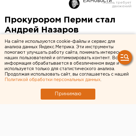
ЕАНовости
Прокурором Перми стал
Андрей Назаров
На сайте используются cookie-файлы и сервис для
Приказ о его назначении подписал Юрий Чайка.
анализа данных Яндекс.Метрика. Эти инструменты
помогают улучшать работу сайта, понимать интересы
На должность прокурора Перми назначен старший
наших пользователей и оптимизировать контент. Вся
информация обрабатывается в обезличенном виде и
советник юстиции Андрей Назаров.
используется только для статистического анализа.
Соответствующий приказ подписал генпрокурор
Продолжая использовать сайт, вы соглашаетесь с нашей
РФ Юрий Чайка, передает корреспондент агентства
Политикой обработки персональных данных
.
ЕАН.
Принимаю
В 2001 году Андрей Назаров возглавил прокуратуру
Кизела. А с 2010 года и по настоящее время занимал
должность начальника кассационного отдела
уголовно-судебного управления прокуратуры
Пермского края.
Кроме того, назначен прокурор Мотовилихинского