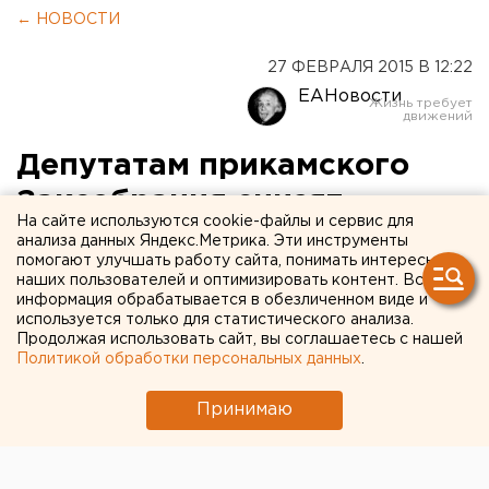
← НОВОСТИ
27 ФЕВРАЛЯ 2015 В 12:22
ЕАНовости
Депутатам прикамского
Заксобрания снизят
На сайте используются cookie-файлы и сервис для
зарплату на 10 процентов
анализа данных Яндекс.Метрика. Эти инструменты
помогают улучшать работу сайта, понимать интересы
наших пользователей и оптимизировать контент. Вся
Сокращения зарплаты пройдут поэтапно.
информация обрабатывается в обезличенном виде и
используется только для статистического анализа.
Народным избранникам пермского Заксобрания
Продолжая использовать сайт, вы соглашаетесь с нашей
Политикой обработки персональных данных
.
могут снизить зарплату на 10 процентов, передает
корреспондент агентства ЕАН. Ожидается, что
Принимаю
доходы депутатов будут снижаться в два этапа – по
5 процентов.
По даннымЪ, вопрос сокращения зарплаты