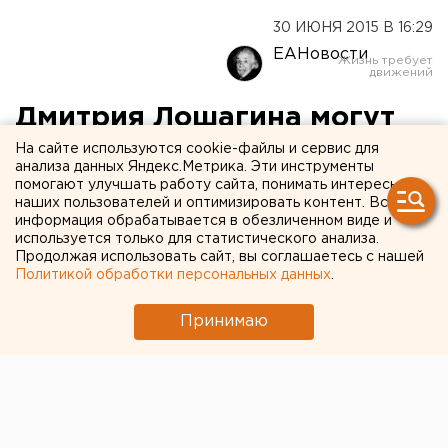
30 ИЮНЯ 2015 В 16:29
ЕАНовости
Дмитрия Лошагина могут
заподозрить в убийстве
На сайте используются cookie-файлы и сервис для
анализа данных Яндекс.Метрика. Эти инструменты
еще одной фотомодели
помогают улучшать работу сайта, понимать интересы
наших пользователей и оптимизировать контент. Вся
информация обрабатывается в обезличенном виде и
Сергей Жорин заявил об загадочном убийстве
используется только для статистического анализа.
бывшей девушки фотографа.
Продолжая использовать сайт, вы соглашаетесь с нашей
Политикой обработки персональных данных
.
Осужденный за убийство жены Дмитрий Лошагин
Принимаю
может стать фигурантом нового уголовного дела.
Адвокат Сергей Жорин заявил о жутком
преступлении, совершенном в 1998 году, когда при
схожих с убийством Юлии Прокопьевой-Лошагиной
обстоятельствах погибла другая екатеринбургская
фотомодель, передает корреспондент агентства