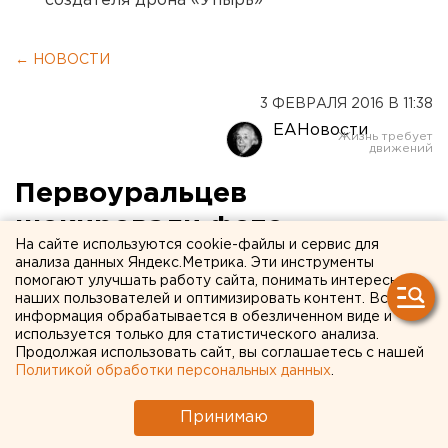
создателя дрона «Упырь»
← НОВОСТИ
3 ФЕВРАЛЯ 2016 В 11:38
ЕАНовости
Первоуральцев
шокировали фото
На сайте используются cookie-файлы и сервис для
чиновников в стиле «ню»
анализа данных Яндекс.Метрика. Эти инструменты
помогают улучшать работу сайта, понимать интересы
наших пользователей и оптимизировать контент. Вся
В горадминистрации разместили целую
информация обрабатывается в обезличенном виде и
выставку.
используется только для статистического анализа.
Продолжая использовать сайт, вы соглашаетесь с нашей
Политикой обработки персональных данных
.
Жители Первоуральска крайне удивлены
фотовыставкой, размещенной в городской
Принимаю
администрации, передает корреспондент агентства