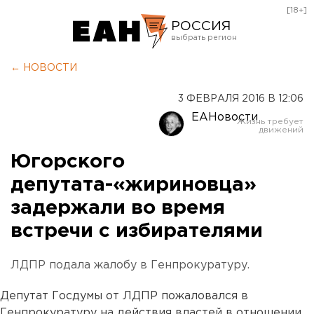
[18+]
РОССИЯ
Екатеринбург
← НОВОСТИ
Челябинск
3 ФЕВРАЛЯ 2016 В 12:06
Курган
ЕАНовости
Оренбург
Югорского
депутата-«жириновца»
задержали во время
встречи с избирателями
ЛДПР подала жалобу в Генпрокуратуру.
Депутат Госдумы от ЛДПР пожаловался в
Генпрокуратуру на действия властей в отношении