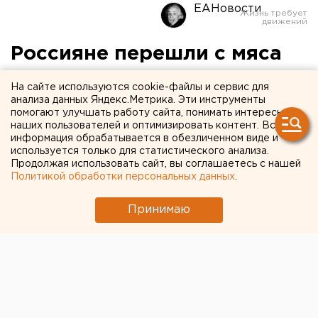
ЕАНовости
Россияне перешли с мяса
на овощи
На сайте используются cookie-файлы и сервис для
анализа данных Яндекс.Метрика. Эти инструменты
Причины – кризис в стране и попытка перейти на
помогают улучшать работу сайта, понимать интересы
наших пользователей и оптимизировать контент. Вся
здоровое питание.
информация обрабатывается в обезличенном виде и
используется только для статистического анализа.
В последние годы россияне стали меньше есть мяса,
Продолжая использовать сайт, вы соглашаетесь с нашей
рыбы, молока и сахара. При этом они стали
Политикой обработки персональных данных
.
потреблять больше картошки, бахчевых культур и
Принимаю
прочих овощей, передает корреспондент агентства
ЕАН.
В частности, с 2013 по 2015 год жители России стали
есть в год на 2 килограмма меньше мяса, чем
раньше. Потребление рыбы сократилось на 5
килограммов, молока и молочных продуктов – на 9
килограммов, сахара – на 1 килограмм. Такие данные