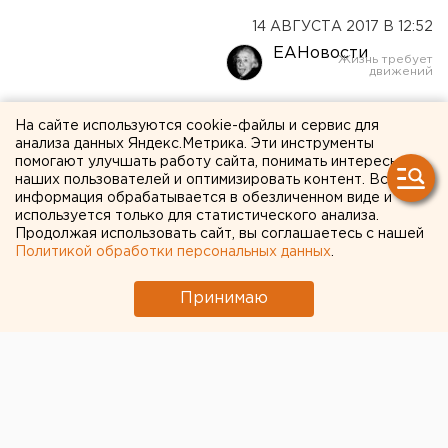
14 АВГУСТА 2017 В 12:52
ЕАНовости
В Прикамье у кассы
На сайте используются cookie-файлы и сервис для
магазина умер 8-летний
анализа данных Яндекс.Метрика. Эти инструменты
помогают улучшать работу сайта, понимать интересы
мальчик
наших пользователей и оптимизировать контент. Вся
информация обрабатывается в обезличенном виде и
используется только для статистического анализа.
В Березниках в магазине на улице Юбилейной
Продолжая использовать сайт, вы соглашаетесь с нашей
Политикой обработки персональных данных
.
накануне, 13 августа, умер 8-летний мальчик. Ребенок
подошел к кассе, ему стало плохо, и он упал.
Принимаю
Посетители вызвали скорую, но спасти школьника
не удалось, пишет «Рифей Пермь» со ссылкой на
свидетелей случившегося.
Обстоятельства трагедии выясняют следователи.
Известно, что ребенок состоял на учете с тяжелым
заболеванием.