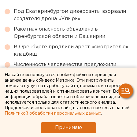
Под Екатеринбургом диверсанты взорвали
создателя дрона «Упырь»
Ракетная опасность объявлена в
Оренбургской области и Башкирии
В Оренбурге продлили арест «смотрителю»
кладбищ
Численность человечества предложили
постепенно сократить ради планеты
На сайте используются cookie-файлы и сервис для
анализа данных Яндекс.Метрика. Эти инструменты
Возвращение смертной казни в России сочли
помогают улучшать работу сайта, понимать интересы
преждевременным
наших пользователей и оптимизировать контент. Вся
информация обрабатывается в обезличенном виде и
используется только для статистического анализа.
← НОВОСТИ
Продолжая использовать сайт, вы соглашаетесь с нашей
Политикой обработки персональных данных
.
20 АВГУСТА 2018 В 12:22
Принимаю
ЕАНовости