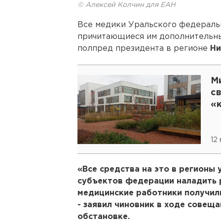
© Алексей Колчин для ЕАН
Все медики Уральского федераль
причитающиеся им дополнительные
полпред президента в регионе
Ни
Ми
с
«
12
«Все средства на это в регионы
субъектов федерации наладить р
медицинские работники получил
- заявил чиновник в ходе совещ
обстановке.