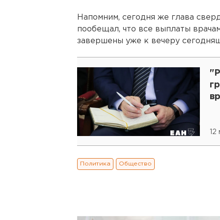
Напомним, сегодня же глава све
пообещал, что все выплаты врача
завершены уже к вечеру сегодняш
"
г
в
12
Политика
Общество