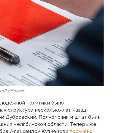
кой области
олодежной политики было
ая структура несколько лет назад
ом Дубровским. Полномочия и штат были
ания Челябинской области. Теперь же
обра Александру Кузнецову
поручено