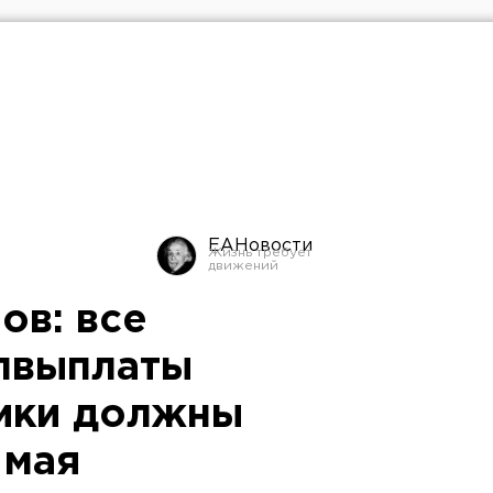
ЕАНовости
ов: все
пвыплаты
ики должны
 мая