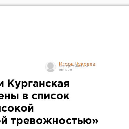
Игорь Чукреев
и Курганская
ены в список
ысокой
ой тревожностью»