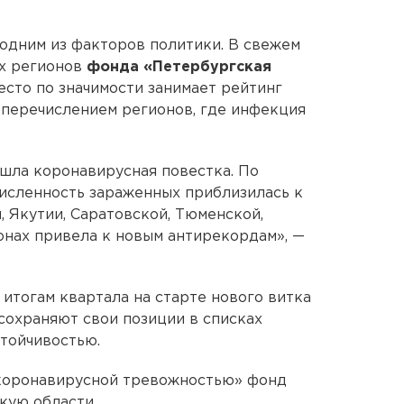
одним из факторов политики. В свежем
их регионов
фонда «Петербургская
сто по значимости занимает рейтинг
 перечислением регионов, где инфекция
шла коронавирусная повестка. По
численность зараженных приблизилась к
 Якутии, Саратовской, Тюменской,
ионах привела к новым антирекордам», —
итогам квартала на старте нового витка
сохраняют свои позиции в списках
стойчивостью.
 коронавирусной тревожностью» фонд
кую области.