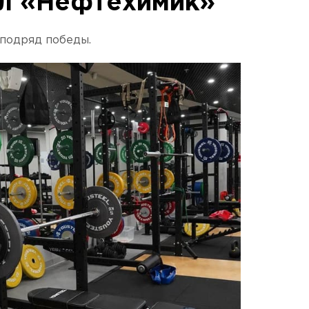
л «Нефтехимик»
 подряд победы.