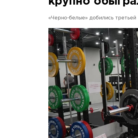
крупно обыгра
«Черно-белые» добились третьей