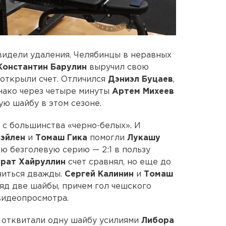
видели удаления. Челябинцы в неравных
Константин Барулин
выручил свою
открыли счет. Отличился
Дэниэл
Буцаев
,
нако через четыре минуты
Артем
Михеев
ую шайбу в этом сезоне.
 с большинства «черно-белых». И
эйлен
и
Томаш
Гика
помогли
Лукашу
ю безголевую серию — 2:1 в пользу
рат
Хайруллин
счет сравнял, но еще до
читься дважды.
Сергей
Калинин
и
Томаш
яд две шайбы, причем гол чешского
видеопросмотра.
 отквитали одну шайбу усилиями
Либора