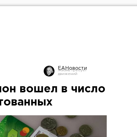
ЕАНовости
ион вошел в число
тованных