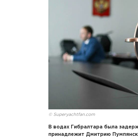
© Superyachtfan.com
В водах Гибралтара была задерж
принадлежит Дмитрию Пумпянс