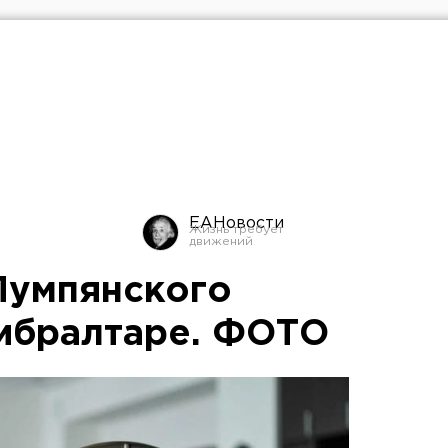
ЕАНовости
Пумпянского
Гибралтаре. ФОТО