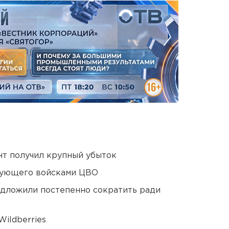
нт получил крупный убыток
дующего войсками ЦВО
едложили постепенно сократить ради
ildberries