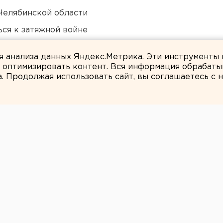
Челябинской области
ся к затяжной войне
в России сочли преждевременным
ля анализа данных Яндекс.Метрика. Эти инструменты
и оптимизировать контент. Вся информация обрабаты
а. Продолжая использовать сайт, вы соглашаетесь с
Арина Федюнина
л в полуфинал
ссии, обыграв
«Спарту энд К»