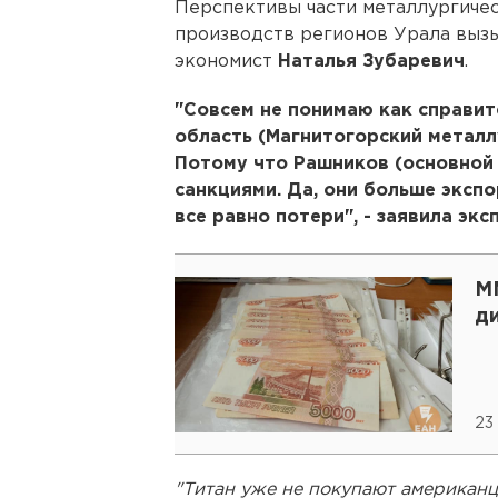
Перспективы части металлургиче
производств регионов Урала вызы
экономист
Наталья Зубаревич
.
"Совсем не понимаю как справит
область (Магнитогорский металл
Потому что Рашников (основной 
санкциями. Да, они больше эксп
все равно потери", - заявила экс
М
д
23
"Титан уже не покупают американцы