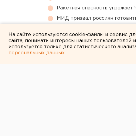
Ракетная опасность угрожает 
МИД призвал россиян готовить
Возвращение смертной казни 
На сайте используются cookie-файлы и сервис д
сайта, понимать интересы наших пользователей 
используется только для статистического анализ
персональных данных
.
← НОВОСТИ
3 АПРЕЛЯ 2022 В 21:28
БК УГМК выше
чемпионата Ро
подмосковную 