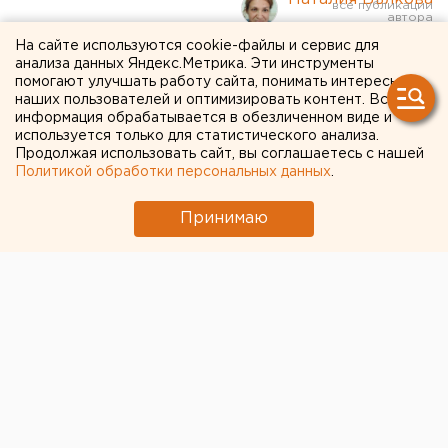
На сайте используются cookie-файлы и сервис для
«Наши чиновники не знают
анализа данных Яндекс.Метрика. Эти инструменты
помогают улучшать работу сайта, понимать интересы
области и города»: почему
наших пользователей и оптимизировать контент. Вся
информация обрабатывается в обезличенном виде и
старый Оренбург идет под
используется только для статистического анализа.
Продолжая использовать сайт, вы соглашаетесь с нашей
снос – в интервью Веры
Политикой обработки персональных данных
.
Арнгольд
Принимаю