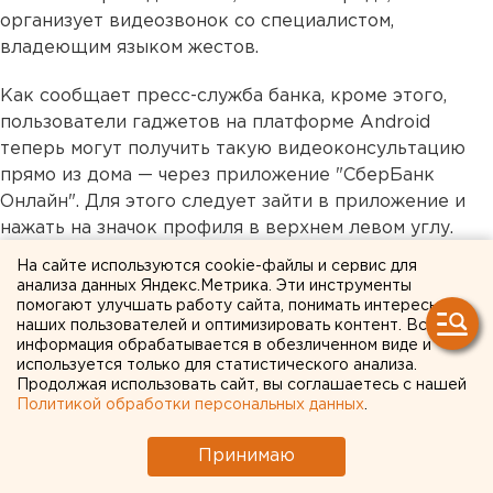
организует видеозвонок со специалистом,
владеющим языком жестов.
Как сообщает пресс-служба банка, кроме этого,
пользователи гаджетов на платформе Android
теперь могут получить такую видеоконсультацию
прямо из дома — через приложение "СберБанк
Онлайн". Для этого следует зайти в приложение и
нажать на значок профиля в верхнем левом углу.
Далее нужно выбрать строчку «Специальное
На сайте используются cookie-файлы и сервис для
обслуживание», указать пункты «Общаюсь жестами
анализа данных Яндекс.Метрика. Эти инструменты
помогают улучшать работу сайта, понимать интересы
в переписке» и «Мою речь сложно понять». На
наших пользователей и оптимизировать контент. Вся
появившейся вкладке «Вам доступно» можно начать
информация обрабатывается в обезличенном виде и
видеоконсультацию на русском жестовом языке.
используется только для статистического анализа.
Продолжая использовать сайт, вы соглашаетесь с нашей
Политикой обработки персональных данных
.
Как отмечает заместитель председателя Уральского
банка Сбербанка
Марат Мансуров
, цель
Принимаю
нововведения - сделать так, чтобы услуги банка
были доступны абсолютно всем клиентам.
«Запустив