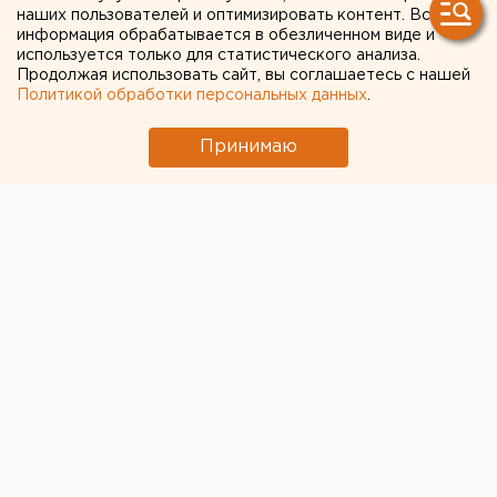
России
наших пользователей и оптимизировать контент. Вся
информация обрабатывается в обезличенном виде и
используется только для статистического анализа.
Продолжая использовать сайт, вы соглашаетесь с нашей
Политикой обработки персональных данных
.
Принимаю
© ЕАН
К лету
ноутбуки
в России могут подешеветь на 15%.
Об этом заявил ведущий аналитик Mobile Research
Group
Эльдар Муртазин.