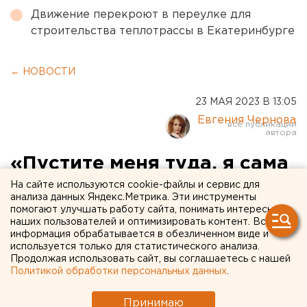
Движение перекроют в переулке для
строительства теплотрассы в Екатеринбурге
← НОВОСТИ
23 МАЯ 2023 В 13:05
Евгения Чернова
«Пустите меня туда, я сама
его найду»: жена
На сайте используются cookie-файлы и сервис для
анализа данных Яндекс.Метрика. Эти инструменты
добровольца из
помогают улучшать работу сайта, понимать интересы
наших пользователей и оптимизировать контент. Вся
Оренбуржья три месяца не
информация обрабатывается в обезличенном виде и
используется только для статистического анализа.
получает вестей из зоны
Продолжая использовать сайт, вы соглашаетесь с нашей
Политикой обработки персональных данных
.
СВО
Принимаю