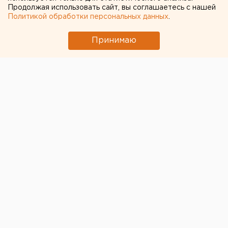
Продолжая использовать сайт, вы соглашаетесь с нашей
Политикой обработки персональных данных
.
Принимаю
© ЕАН. Градоначальник назвал критику спикера Совета
Федерации в адрес общественного транспорта
справедливой
Глава Екатеринбурга
Алексей Орлов попросил
спикера Совета Федерации
Валентину Матвиенко
посодействовать в финансировании проблем
общественного транспорта города. Но