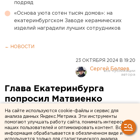
подряд
«Основа уюта сотен тысяч домов»: на
екатеринбургском Заводе керамических
изделий наградили лучших сотрудников
← НОВОСТИ
23 ОКТЯБРЯ 2024 В 19:20
Сергей Беляев
Глава Екатеринбурга
попросил Матвиенко
помочь с финансированием
На сайте используются cookie-файлы и сервис для
анализа данных Яндекс.Метрика. Эти инструменты
транспорта
помогают улучшать работу сайта, понимать интересы
наших пользователей и оптимизировать контент. Вся
информация обрабатывается в обезличенном виде и
используется только для статистического анализа.