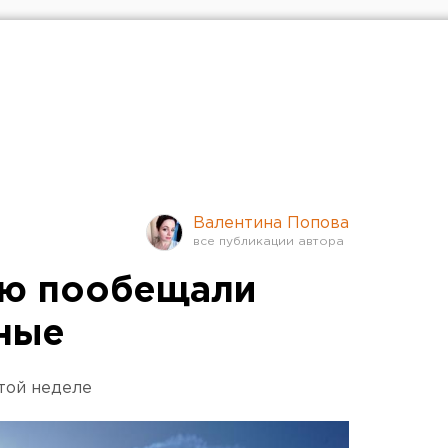
Валентина Попова
рю пообещали
ные
этой неделе