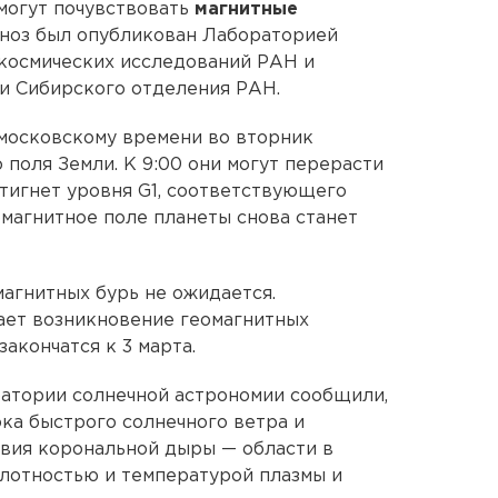
могут почувствовать
магнитные
ноз был опубликован Лабораторией
 космических исследований РАН и
и Сибирского отделения РАН.
о московскому времени во вторник
 поля Земли. К 9:00 они могут перерасти
стигнет уровня G1, соответствующего
омагнитное поле планеты снова станет
агнитных бурь не ожидается.
ает возникновение геомагнитных
акончатся к 3 марта.
ратории солнечной астрономии сообщили,
ока быстрого солнечного ветра и
твия корональной дыры — области в
лотностью и температурой плазмы и