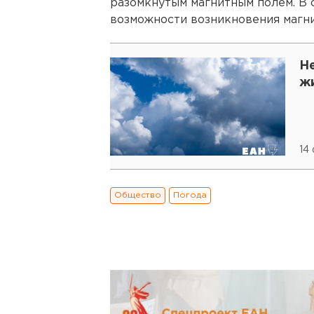
разомкнутым магнитным полем. В 
возможности возникновения магни
Н
ж
14
Общество
Погода