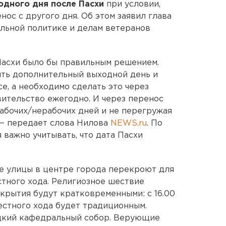
одного дня после Пасхи
при условии,
нос с другого дня. Об этом заявил глава
альной политике и делам ветеранов
Пасхи было бы правильным решением.
ить дополнительный выходной день и
е, а необходимо сделать это через
вительство ежегодно. И через перенос
рабочих/нерабочих дней и не перегружая
, — передает слова Нилова
NEWS.ru
. По
 важно учитывать, что дата Пасхи
е улицы в центре города перекроют для
тного хода. Религиозное шествие
екрытия будут кратковременными: с 16.00
естного хода будет традиционным.
ицкий кафедральный собор. Верующие