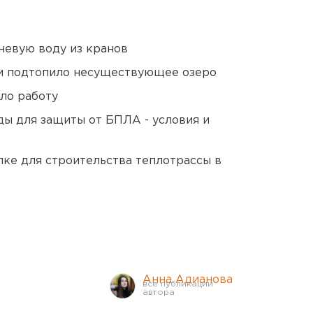
невую воду из кранов
ти подтопило несуществующее озеро
ло работу
ды для защиты от БПЛА - условия и
ке для строительства теплотрассы в
Анна Адианова