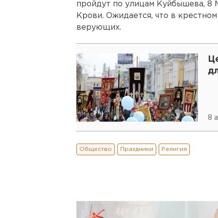
пройдут по улицам Куйбышева, 8 
Крови. Ожидается, что в крестном
верующих.
Ц
д
8 
Общество
Праздники
Религия