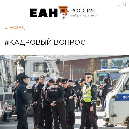
[18+]
РОССИЯ
Екатеринбург
← НАЗАД
Челябинск
#КАДРОВЫЙ ВОПРОС
Курган
Оренбург