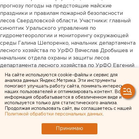
прогнозу погоды на предстоящие майские
праздники и правилам пожарной безопасности
лесов Свердловской области. Участники: главный
синоптик Уральского управления по
гидрометеорологии и мониторингу окружающей
среды Галина Шепоренко, начальник департамента
лесного хозяйства по УрФО Вячеслав Дробышев и
начальник отдела охраны и защиты лесов
департамента лесного хозяйства по УрФО Евгений
Соловьев.
На сайте используются cookie-файлы и сервис для
В 12:00 в администрации города (проспект Ленина
анализа данных Яндекс.Метрика. Эти инструменты
помогают улучшать работу сайта, понимать интересы
24а, зал 501) состоится пресс-конференция,
наших пользователей и оптимизировать контент. Вся
посвященная празднованию в нашем городе 70-
информация обрабатывается в обезличенном виде и
летия Победы. В пресс-конференции принимают
используется только для статистического анализа.
Продолжая использовать сайт, вы соглашаетесь с нашей
участие: заместитель главы администрации города
Политикой обработки персональных данных
.
по социальным вопросам Михаил Матвеев, начальник
управления культуры администрации города
Принимаю
Татьяна Ярошевская, руководитель дирекции