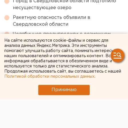
Город в Свердловской области подтопило
несуществующее озеро
Ракетную опасность объявили в
Свердловской области
Челябинцев предупредили о возможном
выходе из берегов реки Миасс
На сайте используются cookie-файлы и сервис для
анализа данных Яндекс.Метрика. Эти инструменты
Ребенка на электросамокате сбили в
помогают улучшать работу сайта, понимать интересы
наших пользователей и оптимизировать контент. Вся
Екатеринбурге
информация обрабатывается в обезличенном виде и
используется только для статистического анализа.
Продолжая использовать сайт, вы соглашаетесь с нашей
← НОВОСТИ
Политикой обработки персональных данных
.
1 МАРТА 2020 В 12:34
Принимаю
ЕАНовости
В Екатеринбурге к метро
на Ботанике пустили новые