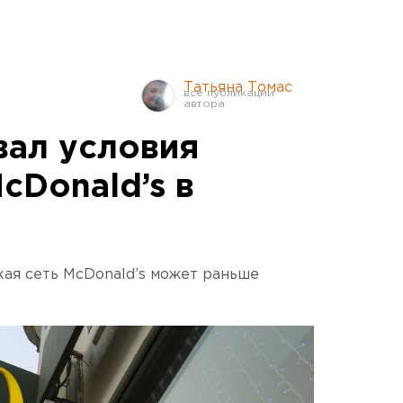
Татьяна Томас
вал условия
cDonald’s в
кая сеть McDonald’s может раньше