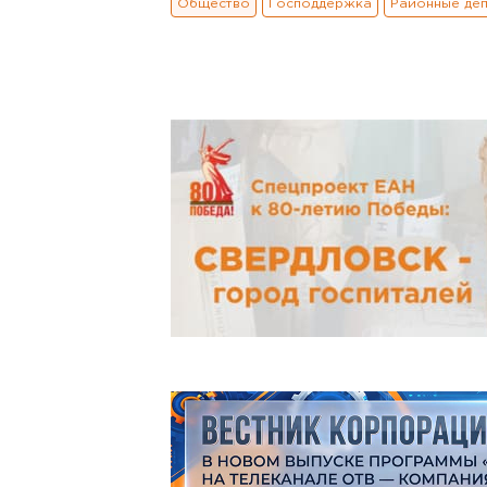
Общество
Господдержка
Районные деп