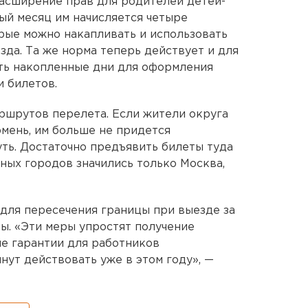
асширение прав для родителей детей-
ый месяц им начисляется четыре
рые можно накапливать и использовать
зда. Та же норма теперь действует и для
ать накопленные дни для оформления
и билетов.
ршрутов перелета. Если жители округа
юмень, им больше не придется
уть. Достаточно предъявить билеты туда
тных городов значились только Москва,
для пересечения границы при выезде за
ы. «Эти меры упростят получение
е гарантии для работников
нут действовать уже в этом году», —