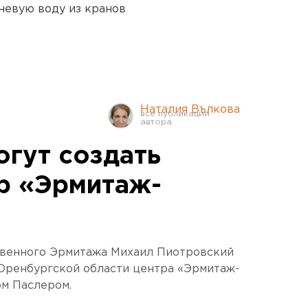
невую воду из кранов
Наталия Вълкова
огут создать
р «Эрмитаж-
твенного Эрмитажа Михаил Пиотровский
 Оренбургской области центра «Эрмитаж-
ом Паслером.