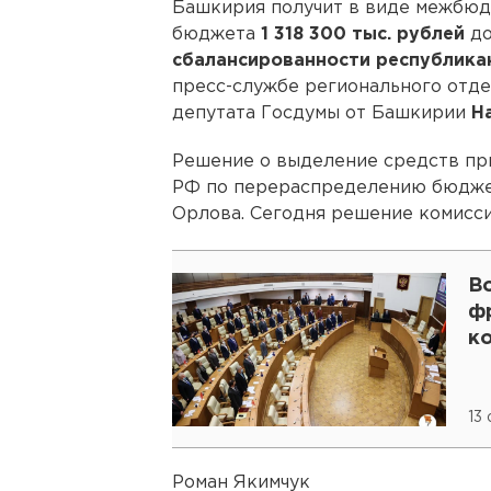
Башкирия получит в виде межбюд
бюджета
1 318 300 тыс. рублей
д
сбалансированности республик
пресс-службе регионального отде
депутата Госдумы от Башкирии
Н
Решение о выделение средств пр
РФ по перераспределению бюджет
Орлова. Сегодня решение комисси
В
ф
к
13
Роман Якимчук