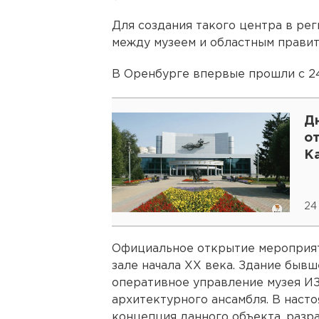
Для создания такого центра в ре
между музеем и областным правит
В Оренбурге впервые прошли с 24
Д
о
Ка
24
Официальное открытие мероприят
зале начала XX века. Здание быв
оперативное управление музея И
архитектурного ансамбля. В наст
концепция данного объекта, разр