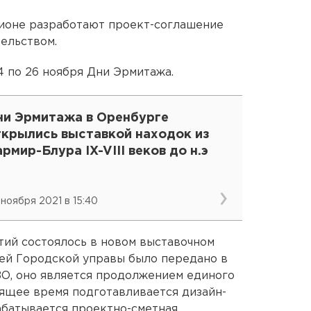
гионе разработают проект-соглашение
ельством.
 по 26 ноября Дни Эрмитажа.
ни Эрмитажа в Оренбурге
ткрылись выставкой находок из
рмир-Блура IX-VIII веков до н.э
 ноября 2021 в 15:40
ий состоялось в новом выставочном
шей Городской управы было передано в
ЗО, оно является продолжением единого
оящее время подготавливается дизайн-
абатывается проектно-сметная