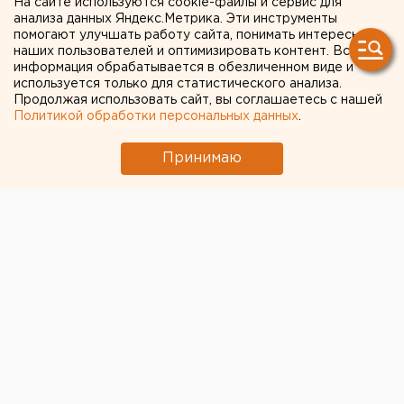
На сайте используются cookie-файлы и сервис для
пойдет почти полмиллиона
анализа данных Яндекс.Метрика. Эти инструменты
помогают улучшать работу сайта, понимать интересы
детей
наших пользователей и оптимизировать контент. Вся
информация обрабатывается в обезличенном виде и
используется только для статистического анализа.
Продолжая использовать сайт, вы соглашаетесь с нашей
Политикой обработки персональных данных
.
Принимаю
© Фото из открытых источников
В новый учебный год в Свердловской области