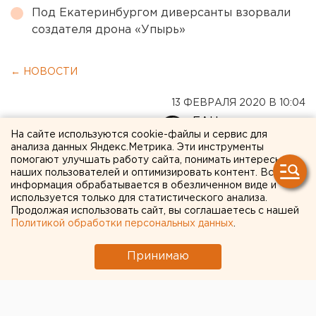
Под Екатеринбургом диверсанты взорвали
создателя дрона «Упырь»
← НОВОСТИ
13 ФЕВРАЛЯ 2020 В 10:04
ЕАНовости
На сайте используются cookie-файлы и сервис для
анализа данных Яндекс.Метрика. Эти инструменты
помогают улучшать работу сайта, понимать интересы
Толмачева и Мамина-
наших пользователей и оптимизировать контент. Вся
информация обрабатывается в обезличенном виде и
Сибиряка: опубликован
используется только для статистического анализа.
новый список улиц, где
Продолжая использовать сайт, вы соглашаетесь с нашей
Политикой обработки персональных данных
.
запретят парковку в
Принимаю
Екатеринбурге