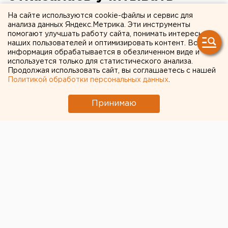
мнение жителей о
На сайте используются cookie-файлы и сервис для
анализа данных Яндекс.Метрика. Эти инструменты
застройке
помогают улучшать работу сайта, понимать интересы
наших пользователей и оптимизировать контент. Вся
"Университетского"
информация обрабатывается в обезличенном виде и
используется только для статистического анализа.
Продолжая использовать сайт, вы соглашаетесь с нашей
Политикой обработки персональных данных
.
Принимаю
© Facebook.com Юрий Калеми