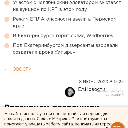
Участок с челябинским элеватором выставят
на аукцион по КРТ в этом году
Режим БПЛА-опасности ввели в Пермском
крае
В Екатеринбурге горит склад Wildberries
Под Екатеринбургом диверсанты взорвали
создателя дрона «Упырь»
← НОВОСТИ
8 ИЮНЯ 2020 В 15:25
ЕАНовости
Россиянам разрешили
На сайте используются cookie-файлы и сервис для
выезд за границу, но
анализа данных Яндекс.Метрика. Эти инструменты
помогают улучшать работу сайта, понимать интересы
только в особых случаях