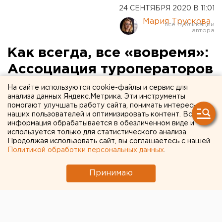
24 СЕНТЯБРЯ 2020 В 11:01
Мария Трускова
Как всегда, все «вовремя»:
Ассоциация туроператоров
России прокомментировала
На сайте используются cookie-файлы и сервис для
анализа данных Яндекс.Метрика. Эти инструменты
новые правила для
помогают улучшать работу сайта, понимать интересы
наших пользователей и оптимизировать контент. Вся
приезжающих из-за рубежа
информация обрабатывается в обезличенном виде и
используется только для статистического анализа.
Продолжая использовать сайт, вы соглашаетесь с нашей
Политикой обработки персональных данных
.
Принимаю