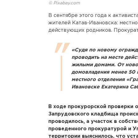
© Pixabay.com
В сентябре этого года к активис
жителей Катав-Ивановска: местно
действующих родников. Прокура
«Судя по новому огражд
проводить на месте дей
жилыми домами. От ново
домовладения менее 50 
местного отделения «Гра
Ивановске Екатерина Са
В ходе прокурорской проверки о
Запрудовского кладбища происх
проводилось, а участок в собств
проведенного прокуратурой и У
территории выяснилось, что уст