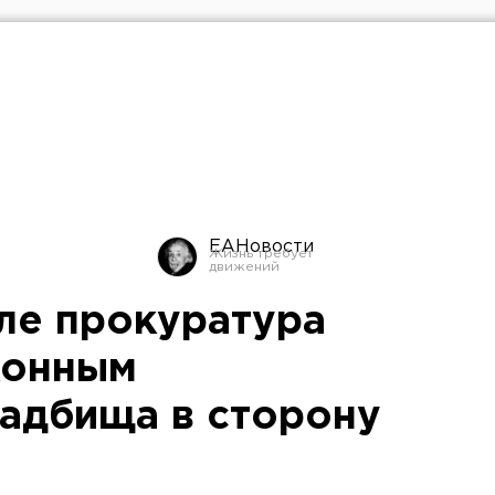
ЕАНовости
ле прокуратура
конным
адбища в сторону