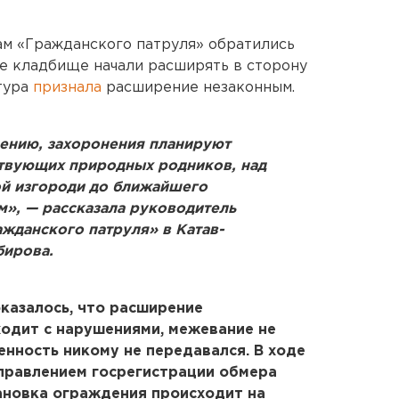
там «Гражданского патруля» обратились
е кладбище начали расширять в сторону
тура
признала
расширение незаконным.
ению, захоронения планируют
ствующих природных родников, над
й изгороди до ближайшего
м», — рассказала руководитель
жданского патруля» в Катав-
бирова.
казалось, что расширение
одит с нарушениями, межевание не
енность никому не передавался. В ходе
правлением госрегистрации обмера
ановка ограждения происходит на