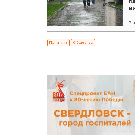
п
ми
д
2 
Политика
Общество