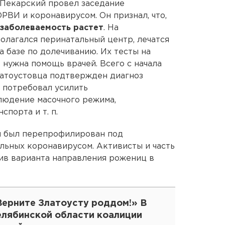
 Пекарский провел заседание
РВИ и коронавирусом. Он признал, что,
 заболеваемость растет
. На
полагался перинатальный центр, лечатся
а базе по долечиванию. Их тесты на
 нужна помощь врачей. Всего с начала
 златоустовца подтвержден диагноз
 потребовал усилить
людение масочного режима,
порта и т. п.
ом был перепрофилирован под
ольных коронавирусом. Активисты и часть
ив варианта направления рожениц в
Верните Златоусту роддом!» В
елябинской области коалиции