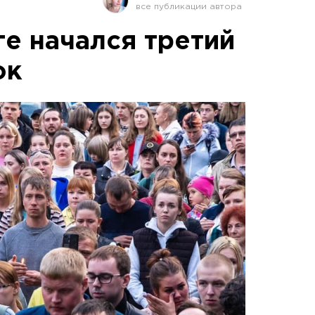
ге начался третий
ок