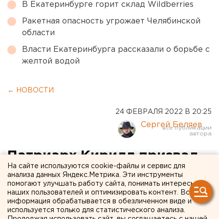
В Екатеринбурге горит склад Wildberries
Ракетная опасность угрожает Челябинской
области
Власти Екатеринбурга рассказали о борьбе с
желтой водой
← НОВОСТИ
24 ФЕВРАЛЯ 2022 В 20:25
Сергей Беляев
Патриарх Кирилл призвал
На сайте используются cookie-файлы и сервис для
стороны конфликта
анализа данных Яндекс.Метрика. Эти инструменты
помогают улучшать работу сайта, понимать интересы
избегать жертв
наших пользователей и оптимизировать контент. Вся
информация обрабатывается в обезличенном виде и
используется только для статистического анализа.