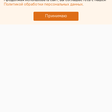
Продолжая использовать сайт, вы соглашаетесь с нашей
Политикой обработки персональных данных
.
Принимаю
© ЕАН
Патриарх Московский и всея Руси Кирилл
24
февраля выступил со специальным заявлением в
связи с событиями на Украине.
По словам предстоятеля РПЦ, происходящее он
воспринимает «с глубокой и сердечной болью».