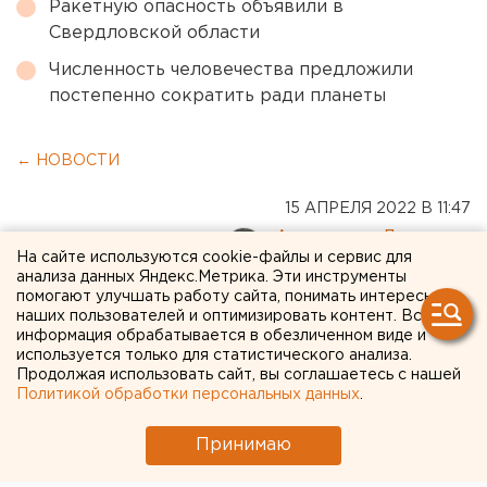
Ракетную опасность объявили в
Свердловской области
Численность человечества предложили
постепенно сократить ради планеты
← НОВОСТИ
15 АПРЕЛЯ 2022 В 11:47
Александр Лукманов
На сайте используются cookie-файлы и сервис для
анализа данных Яндекс.Метрика. Эти инструменты
помогают улучшать работу сайта, понимать интересы
Вахтовик из Башкирии
наших пользователей и оптимизировать контент. Вся
информация обрабатывается в обезличенном виде и
расчленил и сжег приятеля
используется только для статистического анализа.
в печке из-за 500 тысяч
Продолжая использовать сайт, вы соглашаетесь с нашей
Политикой обработки персональных данных
.
Принимаю