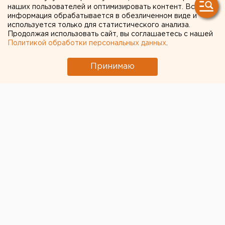
полевую почту. ДОКУМЕНТ
наших пользователей и оптимизировать контент. Вся
информация обрабатывается в обезличенном виде и
используется только для статистического анализа.
Продолжая использовать сайт, вы соглашаетесь с нашей
Политикой обработки персональных данных
.
Принимаю
© Фото из открытых источников
Депутат думы Сысертского городского округа
Игорь Ушанов
направил запрос в Министерство