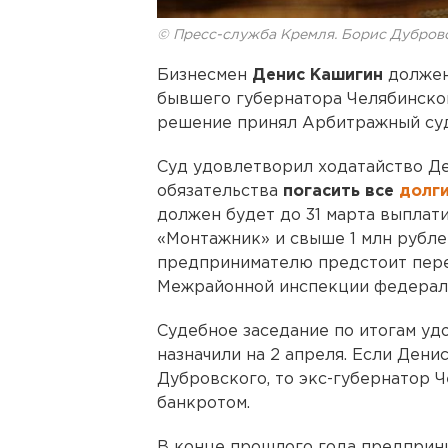
© Пресс-служба Кремля. Борис Дубров
Бизнесмен
Денис Кашигин
должен
бывшего губернатора Челябинской
решение принял Арбитражный суд
Суд удовлетворил ходатайство Де
обязательства
погасить все
долг
должен будет до 31 марта выплати
«Монтажник» и свыше 1 млн рубле
предпринимателю предстоит перев
Межрайонной инспекции федераль
Судебное заседание по итогам у
назначили на 2 апреля. Если Дени
Дубровского, то экс-губернатор 
банкротом.
В конце прошлого года предприн