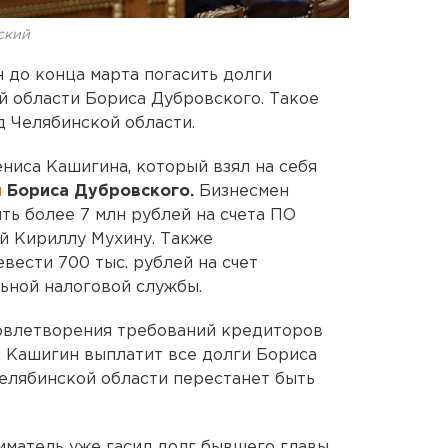
ский
 до конца марта погасить долги
 области Бориса Дубровского. Такое
 Челябинской области.
ниса Кашигина, который взял на себя
и
Бориса Дубровского.
Бизнесмен
ть более 7 млн рублей на счета ПО
й Кириллу Мухину. Также
ести 700 тыс. рублей на счет
ной налоговой службы.
довлетворения требований кредиторов
с Кашигин выплатит все долги Бориса
Челябинской области перестанет быть
иматель уже гасил долг бывшего главы