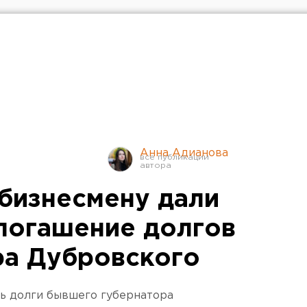
Анна Адианова
бизнесмену дали
 погашение долгов
ра Дубровского
ь долги бывшего губернатора