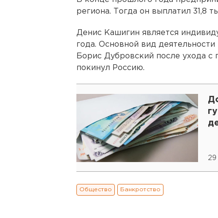
региона. Тогда он выплатил 31,8 
Денис Кашигин является индивид
года. Основной вид деятельности
Борис Дубровский после ухода с 
покинул Россию.
До
г
д
29
Общество
Банкротство