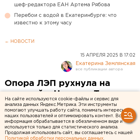
шеф-редактора ЕАН Артема Рябова
Перебои с водой в Екатеринбурге: что
известно к этому часу
← НОВОСТИ
15 АПРЕЛЯ 2025 В 17:02
Екатерина Землянская
Опора ЛЭП рухнула на
трамвай в Нижнем Тагиле
На сайте используются cookie-файлы и сервис для
анализа данных Яндекс.Метрика. Эти инструменты
В Нижнем Тагиле на трамвай рухнула опора ЛЭП
помогают улучшать работу сайта, понимать интересы
наших пользователей и оптимизировать контент. Вся
информация обрабатывается в обезличенном виде и
используется только для статистического анализа.
Продолжая использовать сайт, вы соглашаетесь с нашей
Политикой обработки персональных данных
.