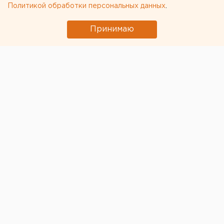
Политикой обработки персональных данных
.
Принимаю
© ЕАН. Архивное фото
Практически сразу после окончания отопительного
сезона в Екатеринбурге
приступят к опрессовкам
.
Об этом сообщили в пресс-службе городской
администрации.