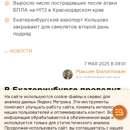
Выросло число пострадавших после атаки
БПЛА на НПЗ в Краснодарском крае
Екатеринбургский аэропорт Кольцово
закрывают для самолетов второй день
подряд
← НОВОСТИ
7 МАЯ 2025 В 09:01
Максим Филиппович
В Екатеринбурге проведут
На сайте используются cookie-файлы и сервис для
первый этап опрессовок
анализа данных Яндекс.Метрика. Эти инструменты
помогают улучшать работу сайта, понимать интересы
наших пользователей и оптимизировать контент. Вся
В Екатеринбурге начинается сезон опрессовок
информация обрабатывается в обезличенном виде и
используется только для статистического анализа.
Продолжая использовать сайт, вы соглашаетесь с нашей